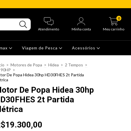
0
Atendimento
Minha conta
Meu carrinho
nmax
Viagem de Pesca
Acessórios
cio
>
Motores de Popa
>
Hidea
>
2 Tempos
>
à 90HP
>
tor De Popa Hidea 30hp HD30FHES 2t Partida
trica
otor De Popa Hidea 30hp
D30FHES 2t Partida
létrica
$19.300,00