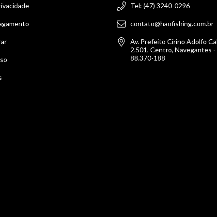
rivacidade
Tel: (47) 3240-0296
Pagamento
contato@haofishing.com.br
ar
Av. Prefeito Cirino Adolfo Ca
2.501, Centro, Navegantes -
88.370-188
so
s