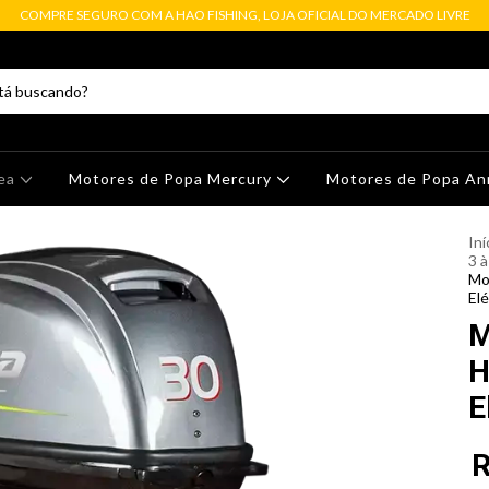
COMPRE SEGURO COM A HAO FISHING, LOJA OFICIAL DO MERCADO LIVRE
dea
Motores de Popa Mercury
Motores de Popa A
Iní
3 
Mo
Elé
M
H
E
R