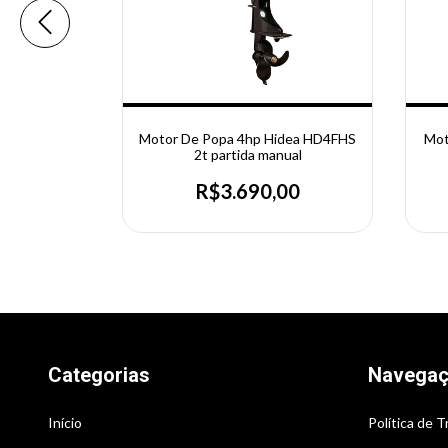
ea 15hp
Motor De Popa 4hp Hidea HD4FHS
Mot
ro - Rabeta
2t partida manual
Manual
,00
R$3.690,00
Categorias
Navega
Início
Política de 