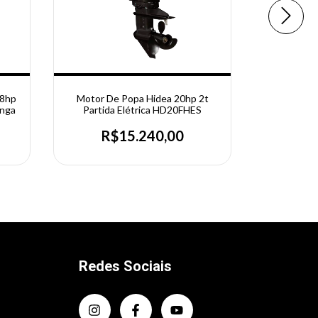
.8hp
Motor De Popa Hidea 20hp 2t
Motor D
onga
Partida Elétrica HD20FHES
HD9.8FH
R$15.240,00
R
Redes Sociais